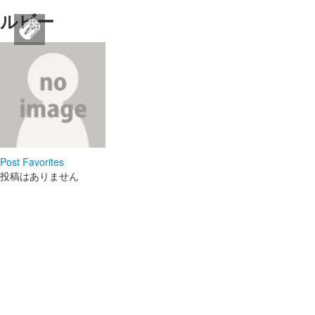
Love Poem for Seo doyoung
ルビー
Love Poem for Seo doyoung
韓国俳優ソ・ドヨンさんの日本私設ファンカフェです。
ログイン
ファンにとっても優しいドヨンさんを一緒に応援しまし
ょう❤
新規登録
※2025年、こちらのカフェは移行することになりまし
た。詳しい日程は追ってお知らせさせて頂きます。
ストリーム
ログイン
新規登録
Post
Favorites
HOT
その他
投稿はありません
NEW
このコミュニティについて
REVOLVER
TAGS
ヘルプ
利用規約
プライバシーポリシー