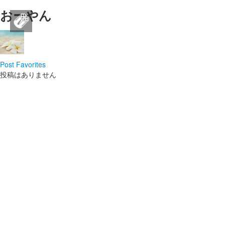
おーやん
Love Poem for Seo doyoung
※2025年、こちらのカフェは移行することになりまし
た。詳しい日程は追ってお知らせさせて頂きます。
ログイン
ログイン
新規登録
新規登録
Post
Favorites
投稿はありません
ストリーム
HOT
その他
NEW
このコミュニティについて
REVOLVER
TAGS
ヘルプ
利用規約
プライバシーポリシー